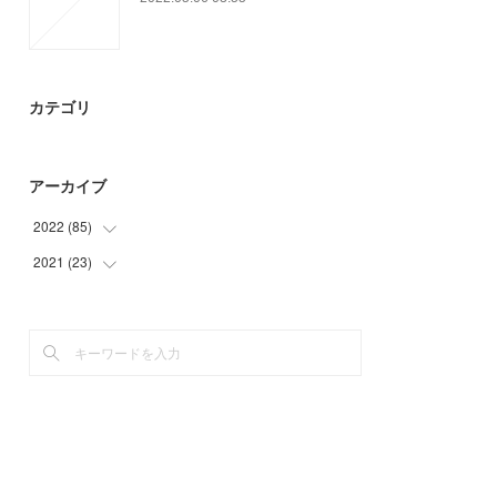
カテゴリ
アーカイブ
2022
(
85
)
2021
(
23
(
12
)
)
(
6
)
(
23
)
(
24
)
(
13
)
(
30
)