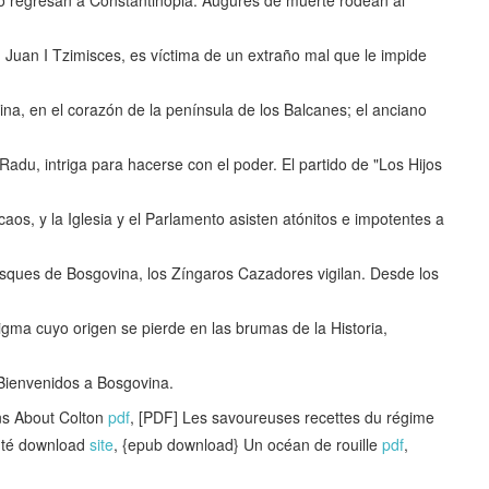
io regresan a Constantinopla. Augures de muerte rodean al
, Juan I Tzimisces, es víctima de un extraño mal que le impide
na, en el corazón de la península de los Balcanes; el anciano
 Radu, intriga para hacerse con el poder. El partido de "Los Hijos
aos, y la Iglesia y el Parlamento asisten atónitos e impotentes a
s bosques de Bosgovina, los Zíngaros Cazadores vigilan. Desde los
igma cuyo origen se pierde en las brumas de la Historia,
Bienvenidos a Bosgovina.
s About Colton
pdf
, [PDF] Les savoureuses recettes du régime
anté download
site
, {epub download} Un océan de rouille
pdf
,