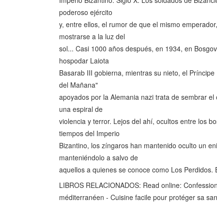
Imperio Bizantino. Siglo X. Los soldados de Bizanc
poderoso ejército
y, entre ellos, el rumor de que el mismo emperador
mostrarse a la luz del
sol... Casi 1000 años después, en 1934, en Bosgovi
hospodar Laiota
Basarab III gobierna, mientras su nieto, el Príncipe
del Mañana"
apoyados por la Alemania nazi trata de sembrar el c
una espiral de
violencia y terror. Lejos del ahí, ocultos entre lo
tiempos del Imperio
Bizantino, los zíngaros han mantenido oculto un en
manteniéndolo a salvo de
aquellos a quienes se conoce como Los Perdidos. 
LIBROS RELACIONADOS: Read online: Confession
méditerranéen - Cuisine facile pour protéger sa s